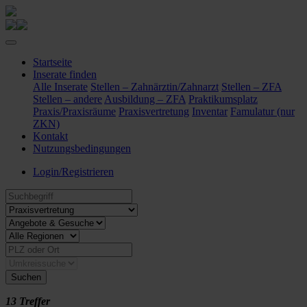
Startseite
Inserate finden
Alle Inserate
Stellen – Zahnärztin/Zahnarzt
Stellen – ZFA
Stellen – andere
Ausbildung – ZFA
Praktikumsplatz
Praxis/Praxisräume
Praxisvertretung
Inventar
Famulatur (nur
ZKN)
Kontakt
Nutzungsbedingungen
Login/Registrieren
Suchen
13 Treffer