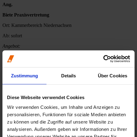
Ang.
Biete Praxisvertretung
Ort:
Kammerbereich Niedersachsen
Ab:
sofort
Angebot:
Ang.
Biete Praxisvertretung
Zustimmung
Details
Über Cookies
Ort:
Hannover
Ab:
sofort
Diese Webseite verwendet Cookies
Angebot:
Wir verwenden Cookies, um Inhalte und Anzeigen zu
Ang.
personalisieren, Funktionen für soziale Medien anbieten
Biete Praxisvertretung
zu können und die Zugriffe auf unsere Website zu
analysieren. Außerdem geben wir Informationen zu Ihrer
Ort:
Kammerbereich Nordrhein
Verwendung unserer Website an unsere Partner für