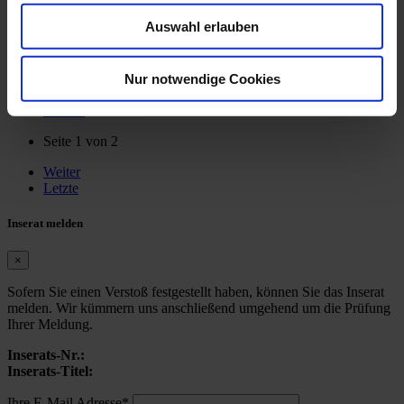
Biete Praxisvertretung
Auswahl erlauben
Ort:
Rösrath
Ab:
sofort
Nur notwendige Cookies
Erste
Zurück
Seite 1 von 2
Weiter
Letzte
Inserat melden
×
Sofern Sie einen Verstoß festgestellt haben, können Sie das Inserat
melden. Wir kümmern uns anschließend umgehend um die Prüfung
Ihrer Meldung.
Inserats-Nr.:
Inserats-Titel:
Ihre E-Mail Adresse*