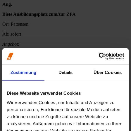
Ang.
Biete Ausbildungsplatz zum/zur ZFA
Ort:
Pattensen
Ab:
sofort
Angebot:
Ang.
Biete Ausbildungsplatz zum/zur ZFA
Zustimmung
Details
Über Cookies
Ort:
Braunschweig
Ab:
01.08.2026
Diese Webseite verwendet Cookies
Angebot:
Wir verwenden Cookies, um Inhalte und Anzeigen zu
Ang.
personalisieren, Funktionen für soziale Medien anbieten
Biete Ausbildungsplatz zum/zur ZFA
zu können und die Zugriffe auf unsere Website zu
analysieren. Außerdem geben wir Informationen zu Ihrer
Ort:
Schwanewede
Verwendung unserer Website an unsere Partner für