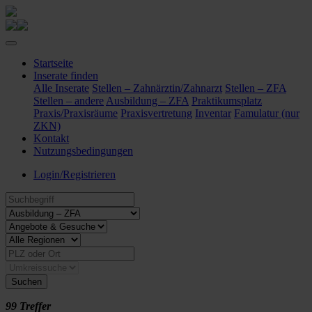
Startseite
Inserate finden
Alle Inserate
Stellen – Zahnärztin/Zahnarzt
Stellen – ZFA
Stellen – andere
Ausbildung – ZFA
Praktikumsplatz
Praxis/Praxisräume
Praxisvertretung
Inventar
Famulatur (nur
ZKN)
Kontakt
Nutzungsbedingungen
Login/Registrieren
Suchen
99 Treffer