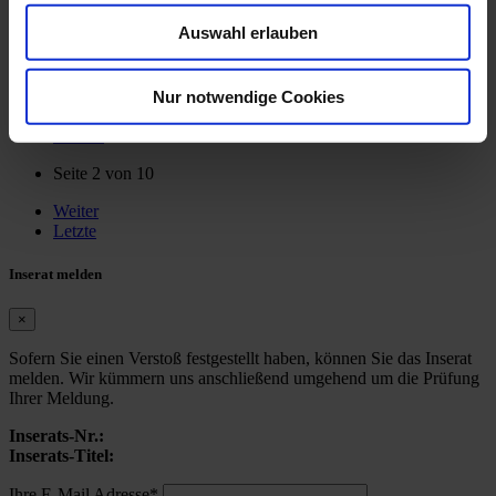
Biete Ausbildungsplatz zum/zur ZFA
Auswahl erlauben
Ort:
Hannover
Ab:
01.08.2026
Nur notwendige Cookies
Erste
Zurück
Seite 2 von 10
Weiter
Letzte
Inserat melden
×
Sofern Sie einen Verstoß festgestellt haben, können Sie das Inserat
melden. Wir kümmern uns anschließend umgehend um die Prüfung
Ihrer Meldung.
Inserats-Nr.:
Inserats-Titel:
Ihre E-Mail Adresse*